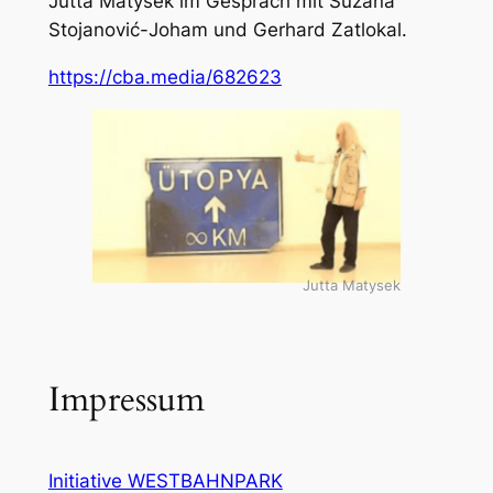
Jutta Matysek im Gespräch mit Suzana
Stojanović-Joham und Gerhard Zatlokal.
https://cba.media/682623
Jutta Matysek
Impressum
Initiative WESTBAHNPARK