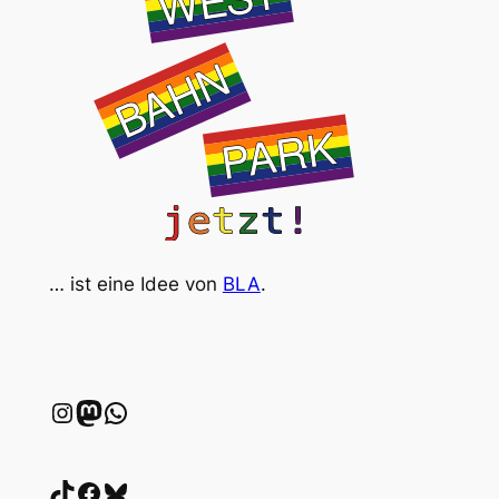
… ist eine Idee von
BLA
.
Instagram
wien.rocks
WhatsApp
TikTok
Facebook
Bluesky