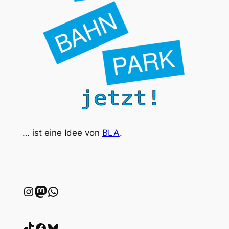
… ist eine Idee von
BLA
.
Instagram
wien.rocks
WhatsApp
TikTok
Facebook
Bluesky