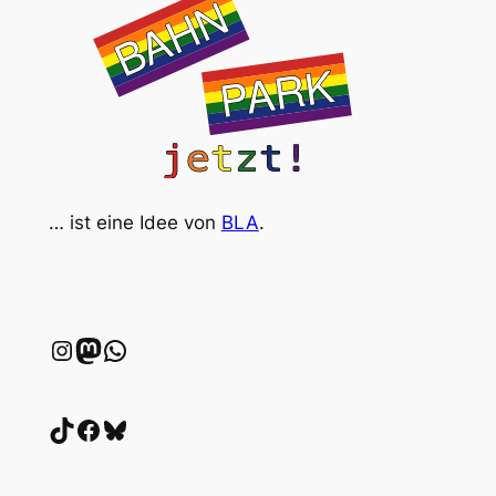
… ist eine Idee von
BLA
.
Instagram
wien.rocks
WhatsApp
TikTok
Facebook
Bluesky