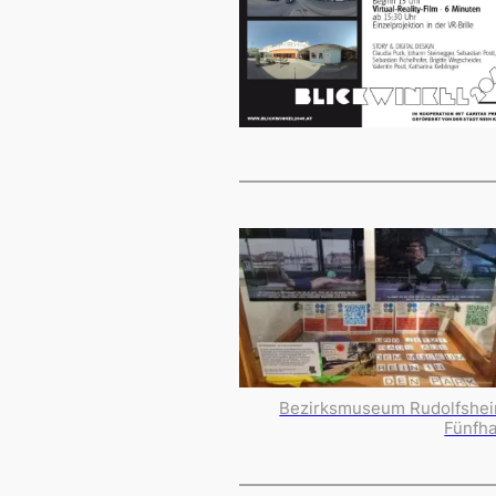
Bezirksmuseum Rudolfshe
Fünfh